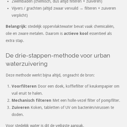
Zwembaden (chemisch, dus altijd filteren + zuiveren)
Vijvers / grachten (altijd zwaar vervuild → filteren + zuiveren
verplicht)
Belangrijk:
stedelijk oppervlaktewater bevat vaak chemicaliën,
olie en zware metalen. Daarom is
actieve kool
essentieel als
extra stap.
De drie-stappen-methode voor urban
waterzuivering
Deze methode werkt bijna altijd, ongeacht de bron:
Voorfilteren
Door een doek, koffiefilter of keukenpapier om
vuil eruit te halen.
Mechanisch filteren
Met een holle‑vezel filter of pompfilter.
Zuiveren
Koken, tabletten of UV om bacteriën/virussen te
doden.
Voor stedelijk water is dit de veiligste aanpak.