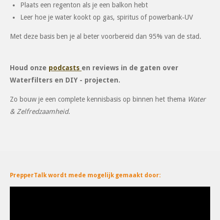
Plaats een regenton als je een balkon hebt
Leer hoe je water kookt op gas, spiritus of powerbank‑UV
Met deze basis ben je al beter voorbereid dan 95% van de stad.
Houd onze
podcasts
en reviews in de gaten over
Waterfilters en DIY - projecten.
Zo bouw je een complete kennisbasis op binnen het thema
Water
& Zelfredzaamheid
.
PrepperTalk wordt mede mogelijk gemaakt door: