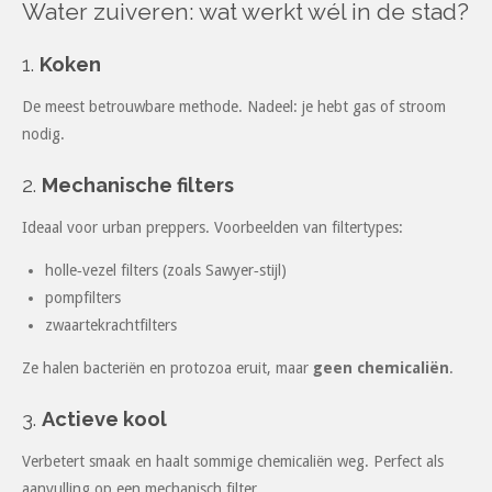
Water zuiveren: wat werkt wél in de stad?
1.
Koken
De meest betrouwbare methode. Nadeel: je hebt gas of stroom
nodig.
2.
Mechanische filters
Ideaal voor urban preppers. Voorbeelden van filtertypes:
holle‑vezel filters (zoals Sawyer‑stijl)
pompfilters
zwaartekrachtfilters
Ze halen bacteriën en protozoa eruit, maar
geen chemicaliën
.
3.
Actieve kool
Verbetert smaak en haalt sommige chemicaliën weg. Perfect als
aanvulling op een mechanisch filter.